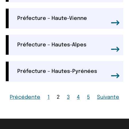
Préfecture – Haute-Vienne
Préfecture – Hautes-Alpes
Préfecture – Hautes-Pyrénées
Page
Page
Page
Page
Page
Page
Page
Précédente
1
2
3
4
5
Suivante