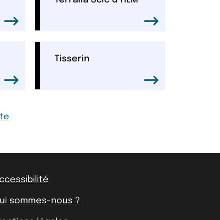
Terralia Scic d’HLM
Tisserin
te
ccessibilité
ui sommes-nous ?