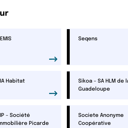
eur
EMIS
Seqens
IA Habitat
Sikoa – SA HLM de l
Guadeloupe
IP – Société
Societe Anonyme
mmobilière Picarde
Coopérative