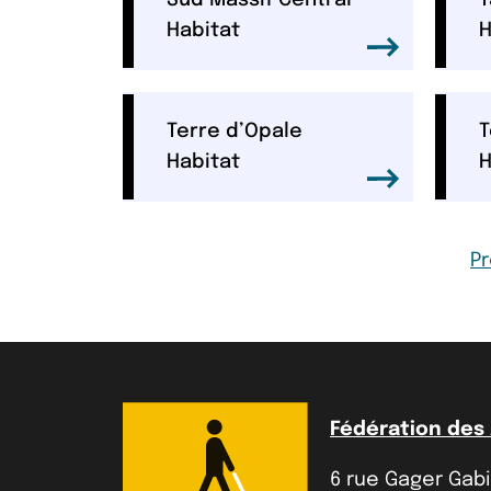
Sud Massif Central
T
Habitat
H
Terre d’Opale
T
Habitat
H
P
P
Fédération des
6 rue Gager Gabil