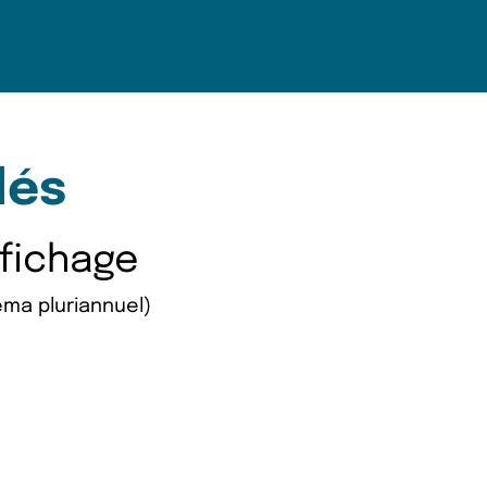
lés
ffichage
éma pluriannuel)