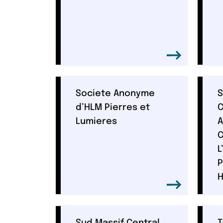
Societe Anonyme
S
d’HLM Pierres et
C
Lumieres
A
C
L
P
H