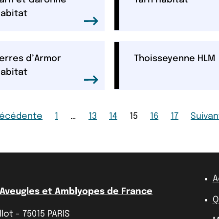
arn et Garonne
Tarn Habitat
abitat
erres d’Armor
Thoisseyenne HLM
abitat
age
Page
Page
Page
Page
Page
Page
Page
récédente
1
…
13
14
15
16
17
Suivan
A
 Aveugles et Amblyopes de France
Q
lot - 75015 PARIS