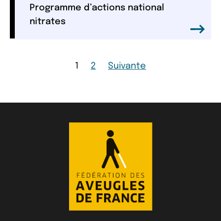
Programme d’actions national
nitrates
Page
Page
Page
1
2
Suivante