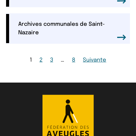
Archives communales de Saint-
Nazaire
Page
Page
Page
Page
Page
1
2
3
…
8
Suivante