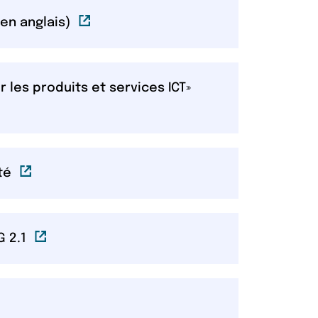
Lien externe
(en anglais)
les produits et services ICT»
Lien externe
ité
Lien externe
G 2.1
 externe