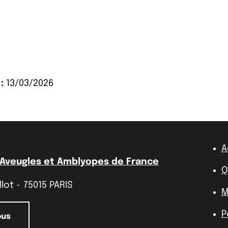
:
13/03/2026
A
 Aveugles et Amblyopes de France
Q
lot - 75015 PARIS
M
P
ous