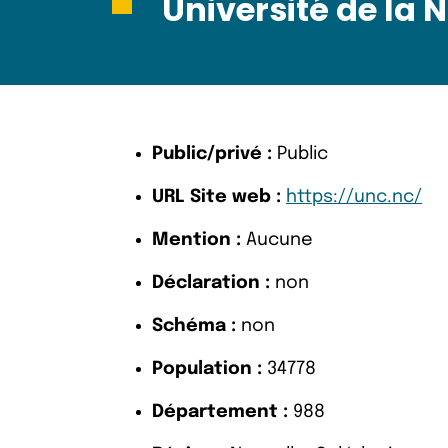
Université de la
Public/privé :
Public
URL Site web :
https://unc.nc/
Mention :
Aucune
Déclaration :
non
Schéma :
non
Population :
34778
Département :
988