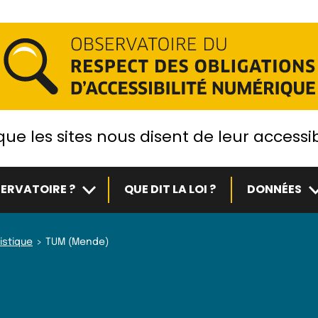
ue les sites nous disent de leur accessib
Sous-menu
S
ERVATOIRE ?
QUE DIT LA LOI ?
DONNÉES
istique
TUM (Mende)