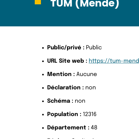
TUM (Mende)
Public/privé :
Public
URL Site web :
https://tum-mende
Mention :
Aucune
Déclaration :
non
Schéma :
non
Population :
12316
Département :
48