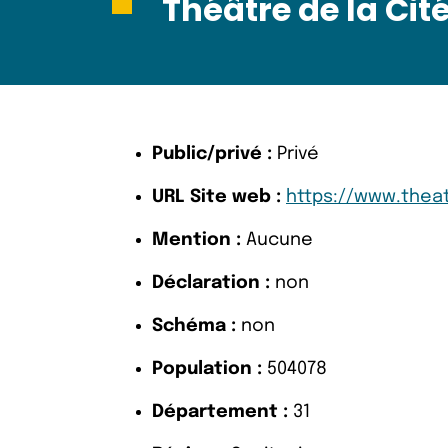
Théâtre de la Cit
Public/privé :
Privé
URL Site web :
https://www.thea
Mention :
Aucune
Déclaration :
non
Schéma :
non
Population :
504078
Département :
31