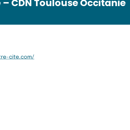
é – CDN Toulouse Occitanie
tre-cite.com/