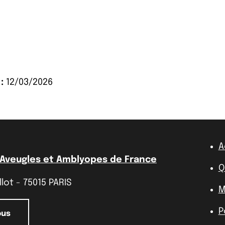
:
12/03/2026
A
 Aveugles et Amblyopes de France
Q
lot - 75015 PARIS
M
P
ous