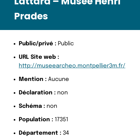
Lattara – Musée Henri
Prades
Public/privé :
Public
URL Site web :
http://museearcheo.montpellier3m.fr/
Mention :
Aucune
Déclaration :
non
Schéma :
non
Population :
17351
Département :
34