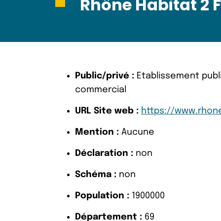
Rhône Habitat 2 
Public/privé :
Etablissement publi
commercial
URL Site web :
https://www.rhone
Mention :
Aucune
Déclaration :
non
Schéma :
non
Population :
1900000
Département :
69