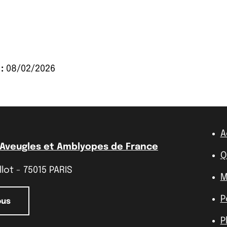
:
08/02/2026
A
 Aveugles et Amblyopes de France
Q
lot - 75015 PARIS
M
P
ous
P