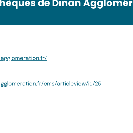
thèques de Dinan Agglomér
n-agglomeration.fr/
n-agglomeration.fr/cms/articleview/id/25