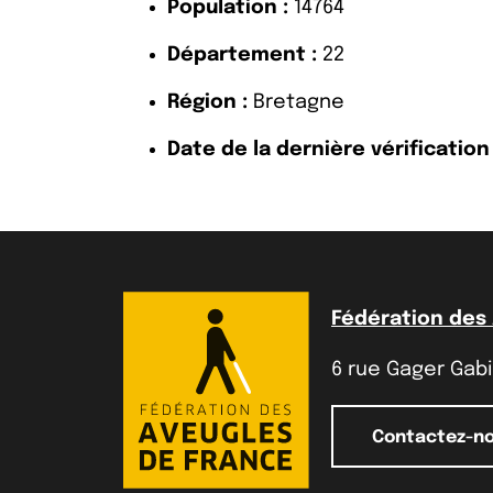
Population :
14764
Département :
22
Région :
Bretagne
Date de la dernière vérification 
Fédération des
6 rue Gager Gabil
Contactez-n