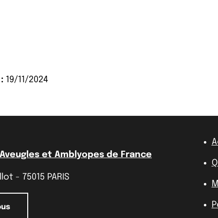
:
19/11/2024
A
 Aveugles et Amblyopes de France
Q
lot - 75015 PARIS
M
P
ous