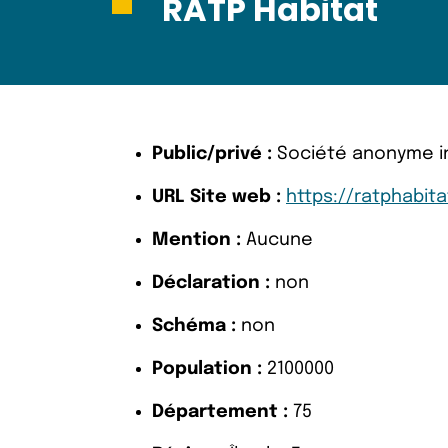
RATP Habitat
Public/privé :
Société anonyme inv
URL Site web :
https://ratphabit
Mention :
Aucune
Déclaration :
non
Schéma :
non
Population :
2100000
Département :
75