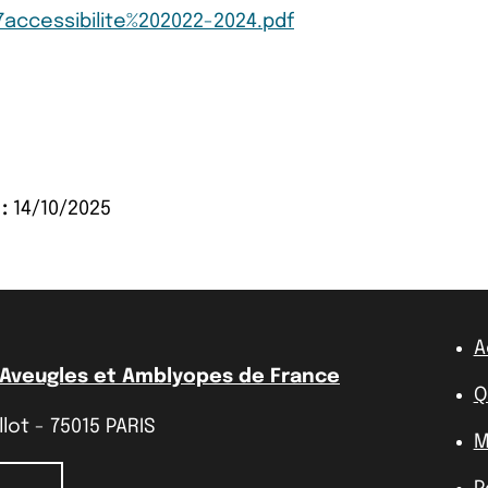
accessibilite%202022-2024.pdf
:
14/10/2025
A
 Aveugles et Amblyopes de France
Q
lot - 75015 PARIS
M