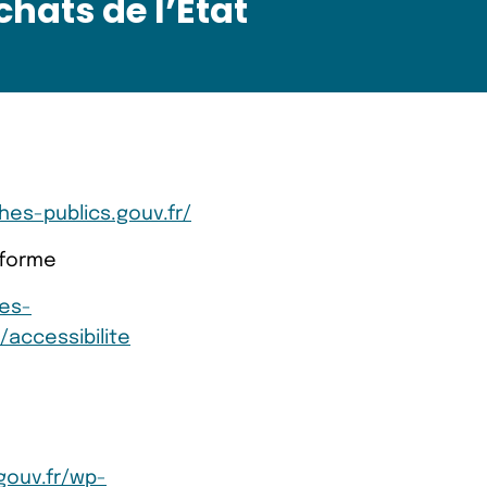
hats de l’Etat
es-publics.gouv.fr/
nforme
es-
/accessibilite
gouv.fr/wp-