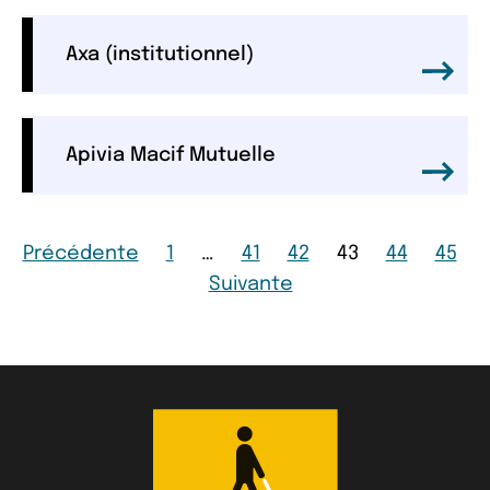
Axa (institutionnel)
Apivia Macif Mutuelle
Page
Page
Page
Page
Page
Page
Page
Précédente
1
…
41
42
43
44
45
Page
Suivante