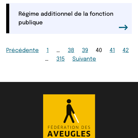
Régime additionnel de la fonction
publique
Page
Page
Page
Page
Page
Page
Page
Précédente
1
…
38
39
40
41
42
Page
Page
…
315
Suivante