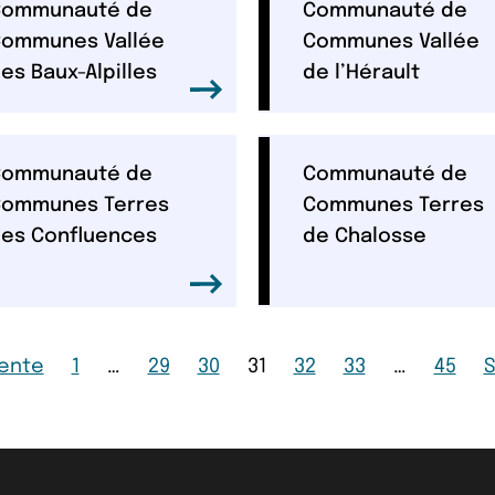
Communauté de
Communauté de
ommunes Vallée
Communes Vallée
es Baux-Alpilles
de l’Hérault
Communauté de
Communauté de
ommunes Terres
Communes Terres
es Confluences
de Chalosse
Page
Page
Page
Page
Page
Page
Page
ente
1
…
29
30
31
32
33
…
45
S