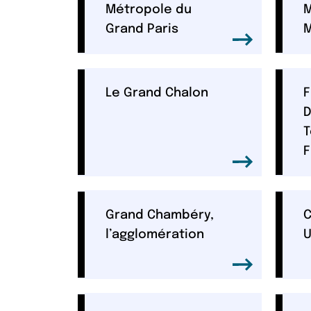
Métropole du
M
Grand Paris
M
Le Grand Chalon
F
D
T
F
Grand Chambéry,
l’agglomération
U