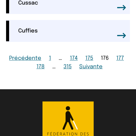
Cussac
Cuffies
Page
Page
Page
Page
Page
Page
Précédente
1
…
174
175
176
177
Page
Page
Page
178
…
315
Suivante