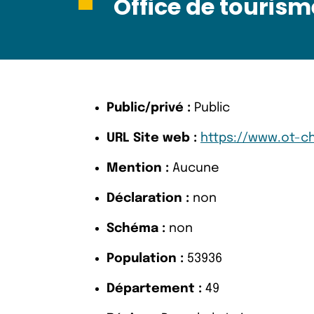
Office de tourism
Public/privé :
Public
URL Site web :
https://www.ot-ch
Mention :
Aucune
Déclaration :
non
Schéma :
non
Population :
53936
Département :
49