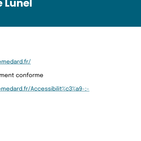
 Lunel
medard.fr/
llement conforme
edard.fr/Accessibilit%c3%a9-:-