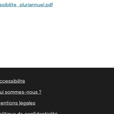
bilite_pluriannuel.pdf
ccessibilité
ui sommes-nous ?
entions légales