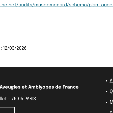
xine.net/audits/museemedard/schema/plan_accessi
:
12/03/2026
A
 Aveugles et Amblyopes de France
Q
lot - 75015 PARIS
M