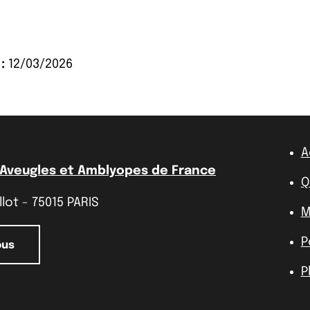
:
12/03/2026
A
 Aveugles et Amblyopes de France
Q
lot - 75015 PARIS
M
P
ous
P