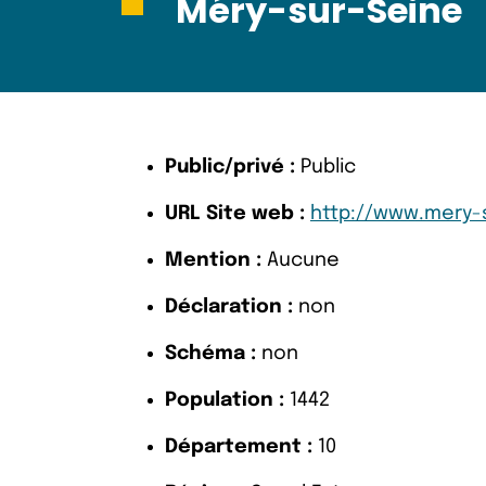
Méry-sur-Seine
Public/privé :
Public
URL Site web :
http://www.mery-s
Mention :
Aucune
Déclaration :
non
Schéma :
non
Population :
1442
Département :
10