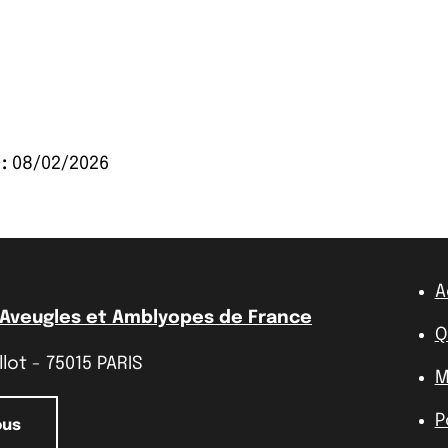
:
08/02/2026
A
 Aveugles et Amblyopes de France
Q
lot - 75015 PARIS
M
P
ous