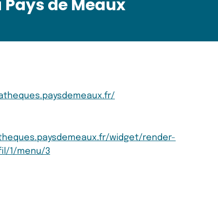
 Pays de Meaux
atheques.paysdemeaux.fr/
theques.paysdemeaux.fr/widget/render-
il/1/menu/3