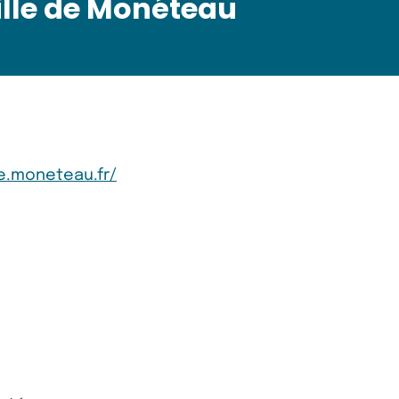
lle de Monéteau
ue.moneteau.fr/