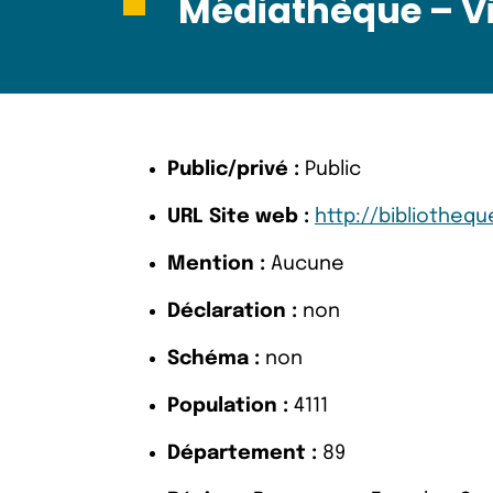
Médiathèque – Vi
Public/privé :
Public
URL Site web :
http://bibliotheq
Mention :
Aucune
Déclaration :
non
Schéma :
non
Population :
4111
Département :
89