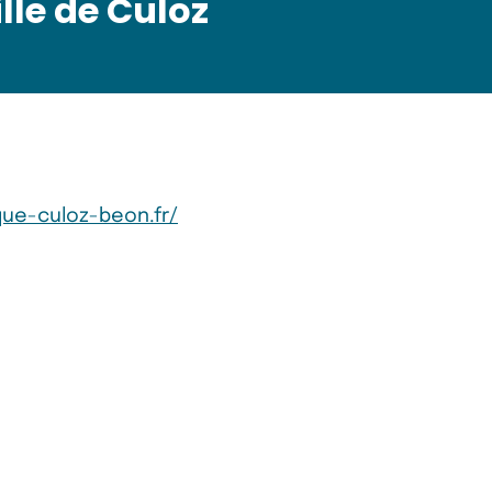
lle de Culoz
ue-culoz-beon.fr/