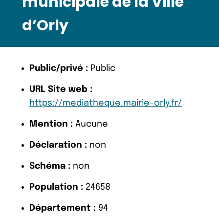
municipale de la Ville
d’Orly
Public/privé :
Public
URL Site web :
https://mediatheque.mairie-orly.fr/
Mention :
Aucune
Déclaration :
non
Schéma :
non
Population :
24658
Département :
94