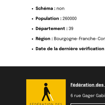
Schéma :
non
Population :
260000
Département :
39
Région :
Bourgogne-Franche-Co
Date de la dernière vérification 
Fédération des
6 rue Gager Gabil