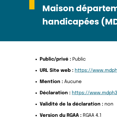
Maison départem
handicapées (MD
Public/privé :
Public
URL Site web :
https://www.mdph
Mention :
Aucune
Déclaration :
https://www.mdph39
Validité de la déclaration :
non
Version du RGAA :
RGAA 4.1