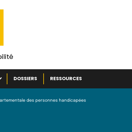
ilité
ous-menu
DOSSIERS
RESSOURCES
artementale des personnes handicapées