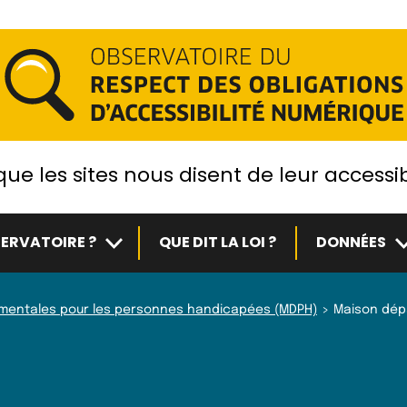
ue les sites nous disent de leur accessib
Sous-menu
S
ERVATOIRE ?
QUE DIT LA LOI ?
DONNÉES
ementales pour les personnes handicapées (MDPH)
Maison dép