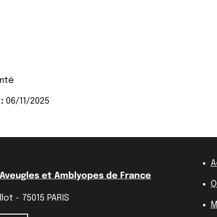
mté
:
06/11/2025
A
 Aveugles et Amblyopes de France
Q
lot - 75015 PARIS
M