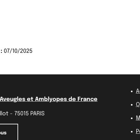
:
07/10/2025
A
 Aveugles et Amblyopes de France
Q
lot - 75015 PARIS
M
P
ous