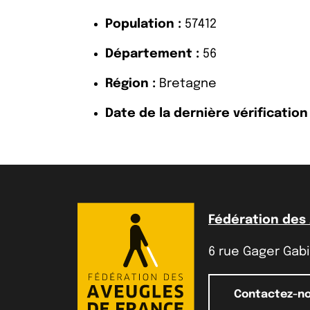
Population :
57412
Département :
56
Région :
Bretagne
Date de la dernière vérification 
Fédération des
6 rue Gager Gabil
Contactez-n