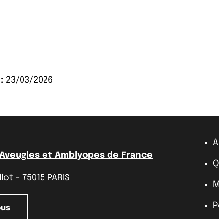
:
23/03/2026
A
 Aveugles et Amblyopes de France
Q
lot - 75015 PARIS
M
P
ous