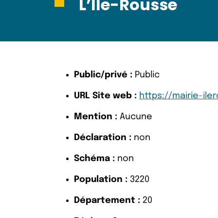
L’Île-Rousse
Public/privé :
Public
URL Site web :
https://mairie-ile
Mention :
Aucune
Déclaration :
non
Schéma :
non
Population :
3220
Département :
20