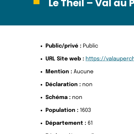
Le Theil – Val au
Public/privé :
Public
URL Site web :
https://valauperch
Mention :
Aucune
Déclaration :
non
Schéma :
non
Population :
1603
Département :
61