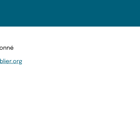
ionné
lier.org