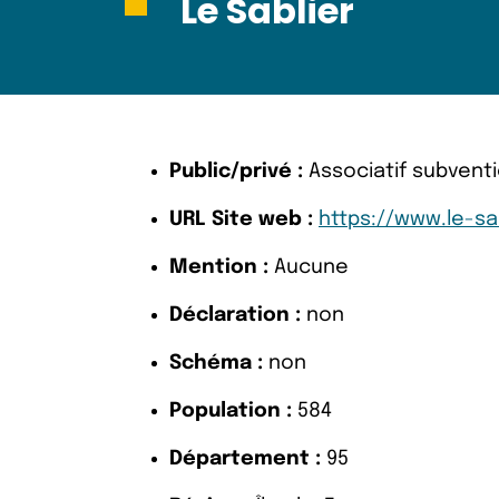
Le Sablier
Public/privé :
Associatif subvent
URL Site web :
https://www.le-sab
Mention :
Aucune
Déclaration :
non
Schéma :
non
Population :
584
Département :
95