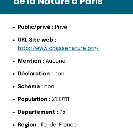
de la Nature à Paris
Public/privé :
Privé
URL Site web :
http://www.chassenature.org/
Mention :
Aucune
Déclaration :
non
Schéma :
non
Population :
2133111
Département :
75
Région :
Île-de-France