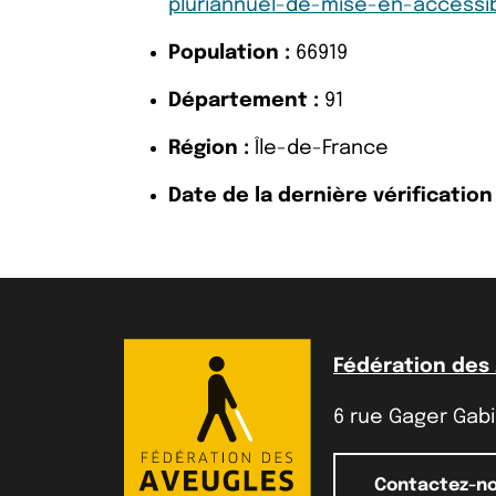
pluriannuel-de-mise-en-accessib
Population :
66919
Département :
91
Région :
Île-de-France
Date de la dernière vérification 
Fédération des
6 rue Gager Gabil
Contactez-n