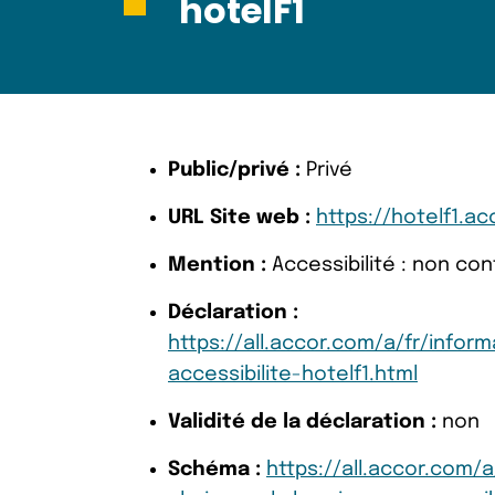
hotelF1
Public/privé :
Privé
URL Site web :
https://hotelf1.a
Mention :
Accessibilité : non co
Déclaration :
https://all.accor.com/a/fr/inform
accessibilite-hotelf1.html
Validité de la déclaration :
non
Schéma :
https://all.accor.com/