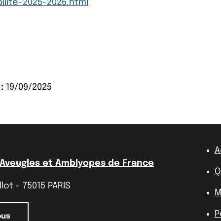
ilite-2025-2026.html
:
19/09/2025
A
 Aveugles et Amblyopes de France
Q
lot - 75015 PARIS
M
P
ous