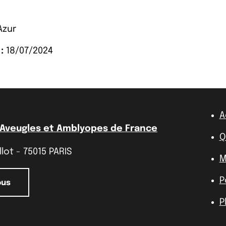
Azur
:
18/07/2024
A
 Aveugles et Amblyopes de France
Q
lot - 75015 PARIS
M
P
ous
P