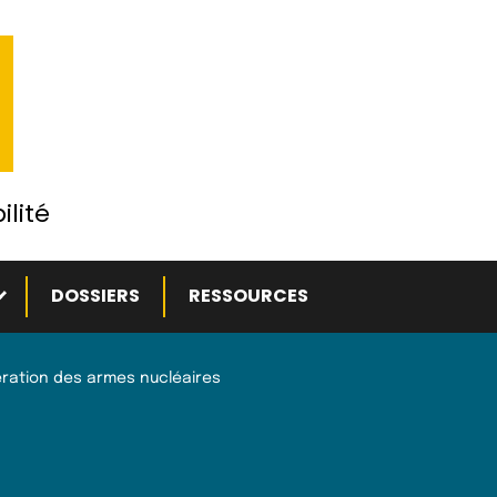
ilité
ous-menu
DOSSIERS
RESSOURCES
fération des armes nucléaires