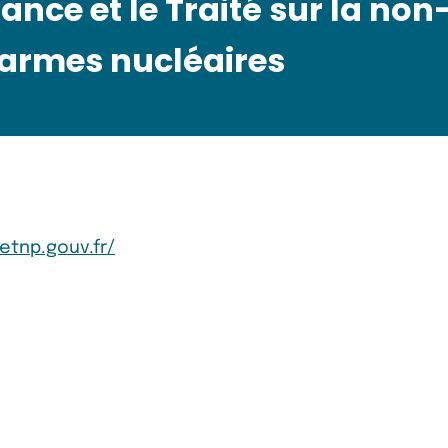
ance et le Traité sur la non
 armes nucléaires
etnp.gouv.fr/