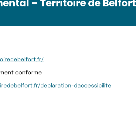
ntal – Territoire de Belfort
oiredebelfort.fr/
llement conforme
iredebelfort.fr/declaration-daccessibilite