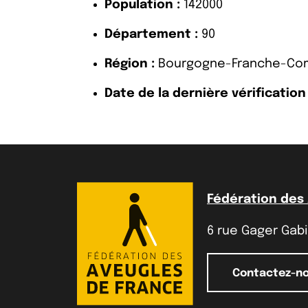
Population :
142000
Département :
90
Région :
Bourgogne-Franche-Co
Date de la dernière vérification 
Fédération des
6 rue Gager Gabil
Contactez-n