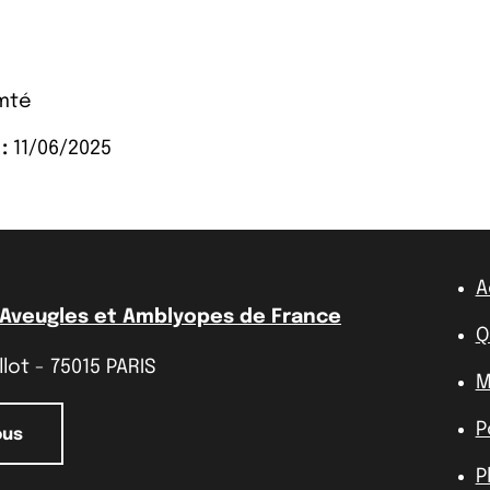
mté
:
11/06/2025
A
 Aveugles et Amblyopes de France
Q
lot - 75015 PARIS
M
P
ous
P