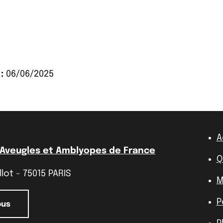
:
06/06/2025
A
 Aveugles et Amblyopes de France
Q
lot - 75015 PARIS
M
P
ous