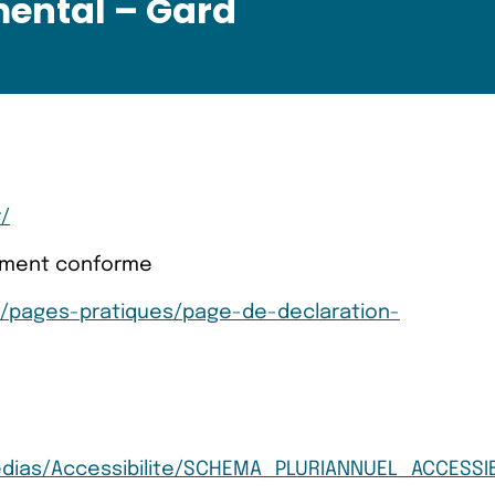
ental – Gard
/
llement conforme
r/pages-pratiques/page-de-declaration-
edias/Accessibilite/SCHEMA_PLURIANNUEL_ACCESSIB