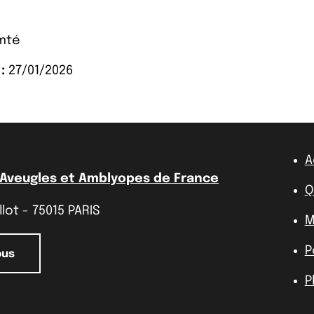
mté
:
27/01/2026
A
 Aveugles et Amblyopes de France
Q
lot - 75015 PARIS
M
P
ous
P