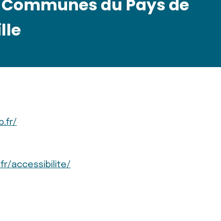
Communes du Pays de
lle
.fr/
r/accessibilite/