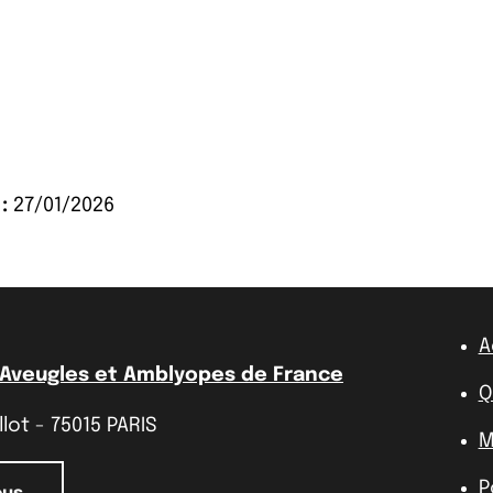
:
27/01/2026
A
 Aveugles et Amblyopes de France
Q
lot - 75015 PARIS
M
P