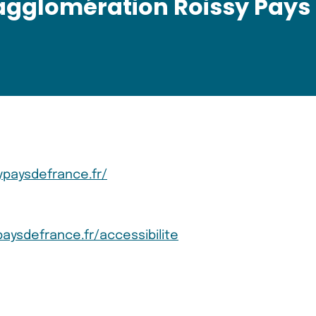
glomération Roissy Pays
ypaysdefrance.fr/
aysdefrance.fr/accessibilite