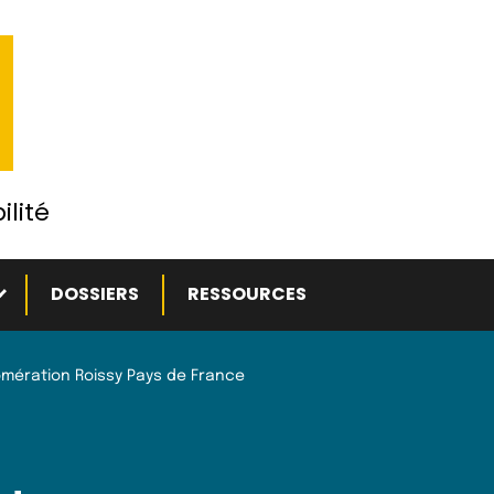
ilité
ous-menu
DOSSIERS
RESSOURCES
mération Roissy Pays de France