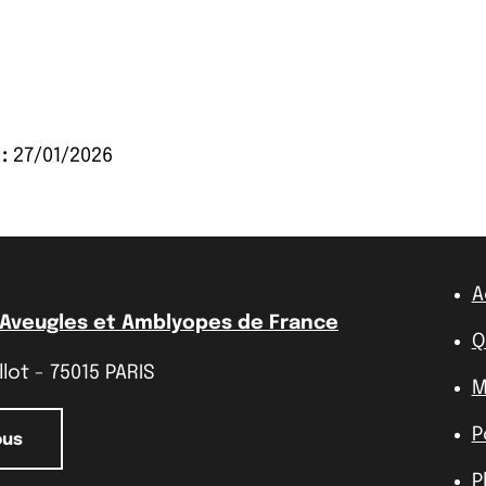
:
27/01/2026
A
 Aveugles et Amblyopes de France
Q
lot - 75015 PARIS
M
P
ous
P