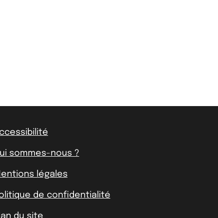
ccessibilité
ui sommes-nous ?
entions légales
olitique de confidentialité
lan du site