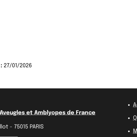
:
27/01/2026
A
 Aveugles et Amblyopes de France
Q
lot - 75015 PARIS
M