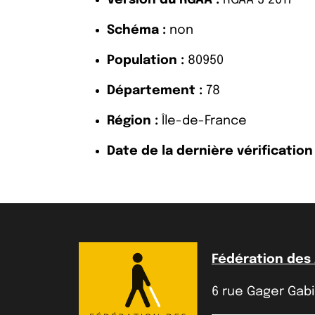
Version du RGAA :
RGAA 3 2017
Schéma :
non
Population :
80950
Département :
78
Région :
Île-de-France
Date de la dernière vérification 
Fédération des
6 rue Gager Gabil