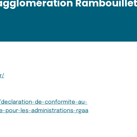
gglomération Rambouille
r/
r/declaration-de-conformite-au-
te-pour-les-administrations-rgaa