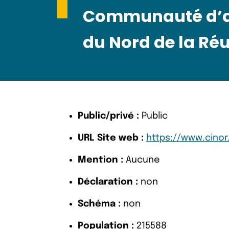
Communauté d’a
du Nord de la Ré
Public/privé :
Public
URL Site web :
https://www.cinor
Mention :
Aucune
Déclaration :
non
Schéma :
non
Population :
215588