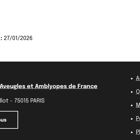
:
27/01/2026
A
 Aveugles et Amblyopes de France
Q
lot - 75015 PARIS
M
P
ous
P