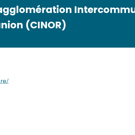
gglomération Intercommu
union (CINOR)
.re/