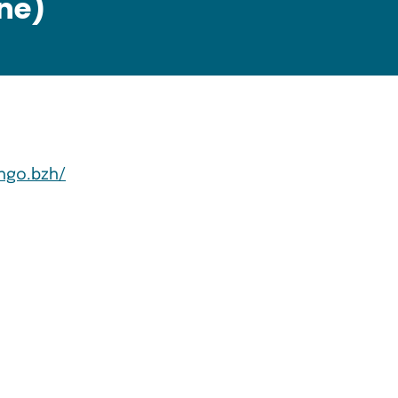
ne)
hgo.bzh/