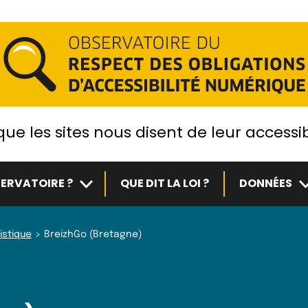
ue les sites nous disent de leur accessib
Sous-menu
S
ERVATOIRE ?
QUE DIT LA LOI ?
DONNÉES
istique
BreizhGo (Bretagne)