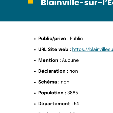
Blainville-sur-l’
Public/privé :
Public
URL Site web :
https://blainvillesu
Mention :
Aucune
Déclaration :
non
Schéma :
non
Population :
3885
Département :
54