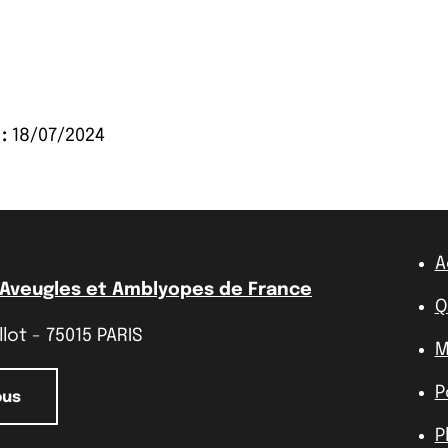
:
18/07/2024
A
 Aveugles et Amblyopes de France
Q
lot - 75015 PARIS
M
P
ous
P