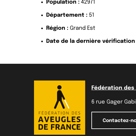
Population :
42971
Département :
51
Région :
Grand Est
Date de la dernière vérification 
Fédération des
6 rue Gager Gabil
Contactez-n