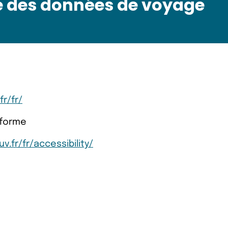
e des données de voyage
fr/fr/
nforme
v.fr/fr/accessibility/