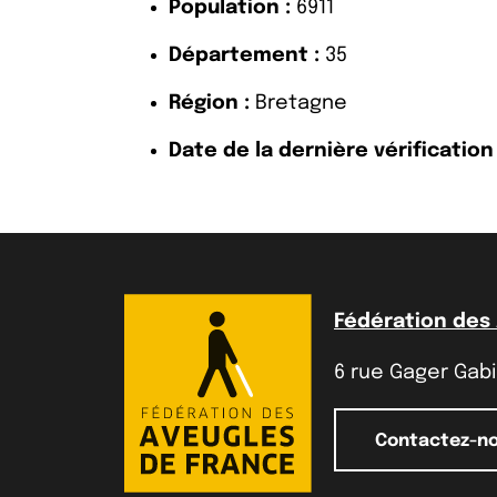
Population :
6911
Département :
35
Région :
Bretagne
Date de la dernière vérification 
Fédération des
6 rue Gager Gabil
Contactez-n