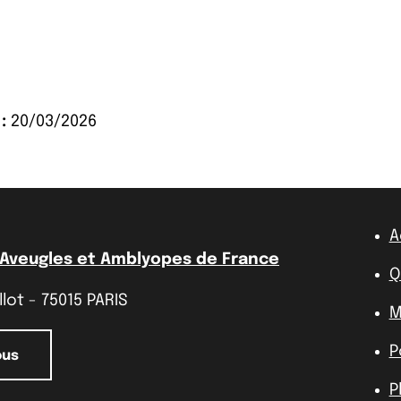
:
20/03/2026
A
 Aveugles et Amblyopes de France
Q
lot - 75015 PARIS
M
P
ous
P